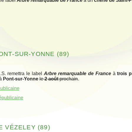
le label
Arbre remarquable de France
à un
chêne de Saint-P
ONT-SUR-YONNE (89)
.S. remettra le label
Arbre remarquable de France
à
trois 
à
Pont-sur-Yonne
le
2 août
prochain
.
publicaine
Républicaine
E VÉZELEY (89)