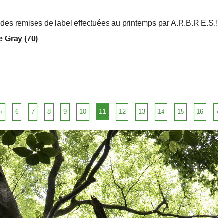
des remises de label effectuées au printemps par A.R.B.R.E.S.
e Gray (70)
11
‹
6
7
8
9
10
12
13
14
15
16
›