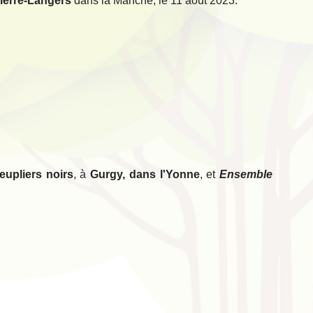
ierre-Langers
dans la Manche, le 11 août 2023.
peupliers noirs
, à
Gurgy, dans l'Yonne
, et
Ensemble