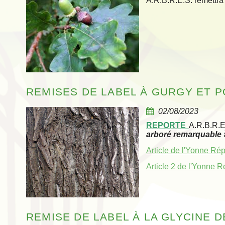
A.R.B.R.E.S. remettra 
REMISES DE LABEL À GURGY ET P
02/08/2023
REPORTE
A.R.B.R.E
arboré remarquable
Article de l'Yonne Ré
Article 2 de l'Yonne 
REMISE DE LABEL À LA GLYCINE D