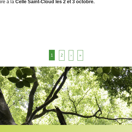
bre à la
Celle Saint-Cloud les 2 et 3 octobre.
1
2
›
»