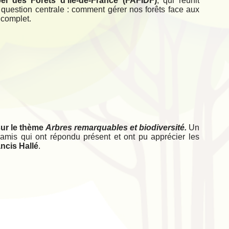
el des Forêts d'Île-de-France (FAFIDF)
, qui réunit
e question centrale : comment gérer nos forêts face aux
 complet.
ur le thème
Arbres remarquables et biodiversité.
Un
 amis qui ont répondu présent et ont pu apprécier les
ancis Hallé
.