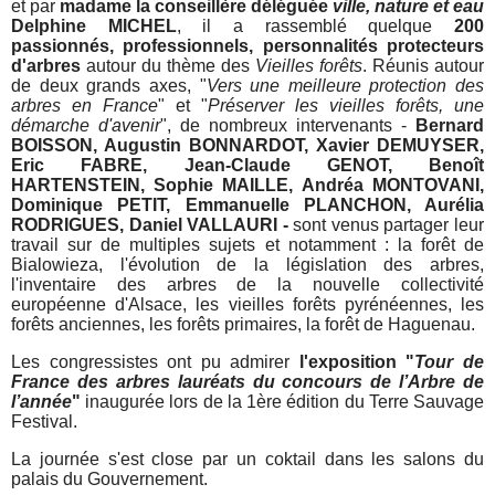
et par
madame la conseillère déléguée
ville, nature et eau
Delphine MICHEL
, il a rassemblé quelque
200
passionnés, professionnels, personnalités protecteurs
d'arbres
autour du thème des
Vieilles forêts
. Réunis autour
de deux grands axes,
"
Vers une meilleure protection des
arbres en France
" et "
Préserver les vieilles forêts, une
démarche d'avenir
",
de nombreux intervenants -
Bernard
BOISSON, Augustin BONNARDOT, Xavier DEMUYSER,
Eric FABRE, Jean-Claude GENOT, Benoît
HARTENSTEIN, Sophie MAILLE, Andréa MONTOVANI,
Dominique PETIT, Emmanuelle PLANCHON, Aurélia
RODRIGUES, Daniel VALLAURI -
sont venus
partager leur
travail sur de multiples sujets et notamment : la forêt de
Bialowieza, l'évolution de la législation des arbres,
l'inventaire des arbres de la nouvelle collectivité
européenne d'Alsace, les vieilles forêts pyrénéennes, les
forêts anciennes, les forêts primaires,
la forêt de Haguenau.
Les congressistes ont pu admirer
l'exposition "
Tour de
France des arbres lauréats du concours de l’Arbre de
l’année
"
inaugurée lors de la
1ère édition du Terre Sauvage
Festival
.
La journée s'est close par un coktail dans les salons du
palais du Gouvernement.