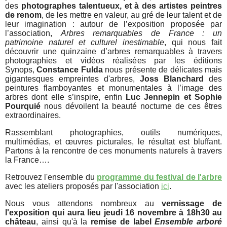
des
photographes talentueux, et à des artistes peintres
de renom
, de les mettre en valeur, au gré de leur talent et de
leur imagination : autour de l’exposition proposée par
l’association,
Arbres remarquables de France : un
patrimoine naturel et culturel inestimable
,
qui nous fait
découvrir une quinzaine d’arbres remarquables à travers
photographies et vidéos réalisées par les éditions
Synops,
Constance Fulda
nous présente de délicates mais
gigantesques
empreintes d'arbres,
Joss Blanchard
des
peintures flamboyantes et monumentales à l’image des
arbres dont elle s’inspire, enfin
Luc Jennepin et Sophie
Pourquié
nous dévoilent la beauté nocturne de ces êtres
extraordinaires.
Rassemblant photographies, outils numériques,
multimédias, et œuvres picturales, le résultat est bluffant.
Partons à la rencontre de ces monuments naturels à travers
la France….
Retrouvez l'ensemble du
programme du festival de l'arbre
avec les ateliers proposés par l'association
ici
.
Nous vous attendons nombreux au
vernissage de
l'exposition qui aura lieu jeudi 16 novembre à 18h30 au
château
, ainsi qu'à la
remise de label
Ensemble arboré