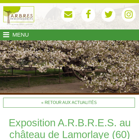
MENU
« RETOUR AUX ACTUALITÉS
Exposition A.R.B.R.E.S. au
château de Lamorlaye (60)